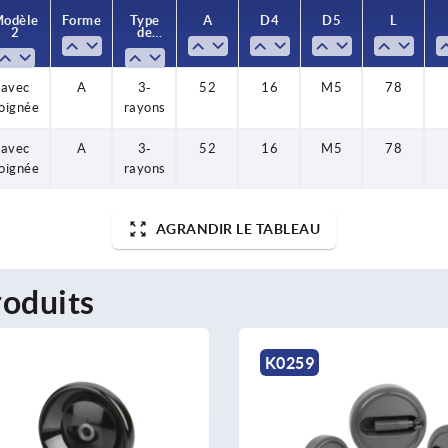
odèle
odèle
Forme
Forme
Type
Type
A
A
D4
D4
D5
D5
L
L
2
2
de
de
forme
forme
avec
avec
avec
A
A
A
3-
3-
3-
52
52
52
16
16
16
M5
M5
M5
78
78
78
oignée
oignée
oignée
rayons
rayons
rayons
avec
A
3-
52
16
M5
78
oignée
rayons
AGRANDIR LE TABLEAU
oduits
K0259