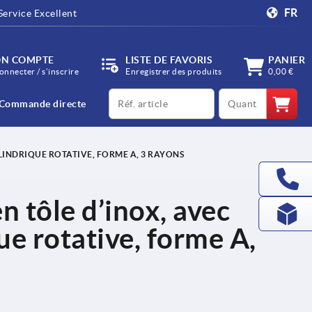
FR
Service Excellent
N COMPTE
LISTE DE FAVORIS
PANIER
onnecter / s’inscrire
Enregistrer des produits
0,00 €
productCode
qty
Commande directe
LINDRIQUE ROTATIVE, FORME A, 3 RAYONS
n tôle d’inox, avec
ue rotative, forme A,