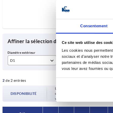
Consentement
Affiner la sélection des articles
Ce site web utilise des cook
Les cookies nous permettent d
sociaux et d'analyser notre t
D1
D2
D3
partenaires de médias sociaux
vous leur avez fournies ou qu'
125
12H9
30
2
de 2 entrées
14H9
Les disponibilités sont mises à jour plusie
DISPONIBILITÉ
d’expédition confirmée vous est communiqu
votre commande.