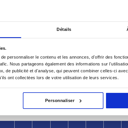
Détails
ies.
e personnaliser le contenu et les annonces, d'offrir des fonctio
rafic. Nous partageons également des informations sur l'utilisati
Modèle 1
Modèle 2
, de publicité et d'analyse, qui peuvent combiner celles-ci avec
ils ont collectées lors de votre utilisation de leurs services.
Alésage
avec poigné
AGRANDIR LE TABLEAU
Personnaliser
urs fois par jour à intervalles réguliers. La date
1-3 jours
ée à l’étape finale, avant la finalisation de
4-20 jours