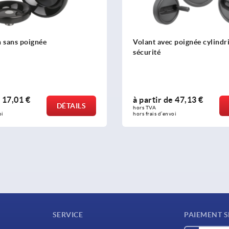
n sans poignée
Volant avec poignée cylindr
sécurité
e
17,01 €
à partir de
47,13 €
DÉTAILS
hors TVA 
oi
hors frais d’envoi
SERVICE
PAIEMENT S