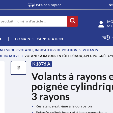
Livraison rapide
MO
Se c
E
DOMAINES D’APPLICATION
NÉES POUR VOLANTS, INDICATEURS DE POSITION
VOLANTS
UE ROTATIVE
VOLANTS À RAYONS EN TÔLE D’INOX, AVEC POIGNÉE CY
K1876 A
Volants à rayons e
poignée cylindriq
3 rayons
Résistance extrême à la corrosion
Poignée cylindrique rotative ergonomique