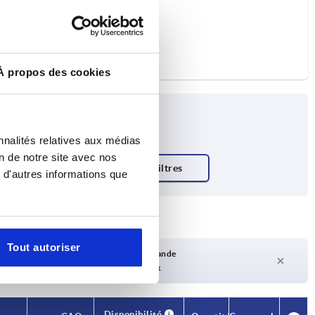
À propos des cookies
nnalités relatives aux médias
on de notre site avec nos
 d'autres informations que
e
Tout autoriser
Délai de livraison sur demande
Actuellement pas en stock
Disponibilité
Disponibilité