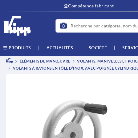
text.skipToContent
text.skipToNavigation
Compétence fabricant
ACTUALITÉS
SOCIÉTÉ
SERVIC
PRODUITS
ÉLÉMENTS DE MANŒUVRE
VOLANTS, MANIVELLES ET POIG
VOLANTS À RAYONS EN TÔLE D’INOX, AVEC POIGNÉE CYLINDRIQ