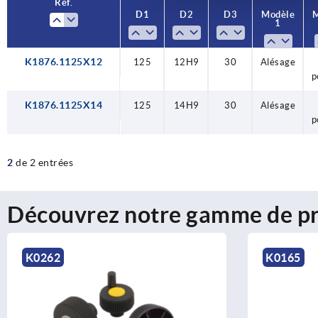
Réf.
Réf.
D1
D1
D2
D2
D3
D3
Modèle
Modèle
M
M
1
1
K1876.1125X12
125
125
125
12H9
14H9
12H9
30
30
30
Alésage
Alésage
Alésage
p
p
p
K1876.1125X14
125
14H9
30
Alésage
p
2
de 2 entrées
Découvrez notre gamme de pr
K0262
K0165