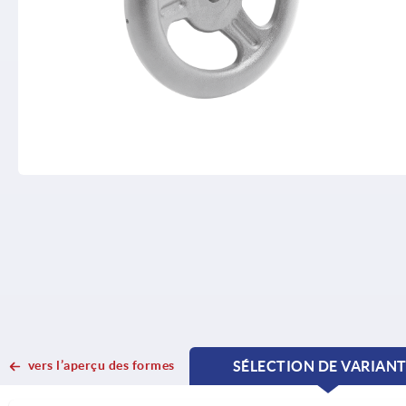
vers l’aperçu des formes
SÉLECTION DE VARIAN
CURRENT
CURRENT
TAB:
TAB: