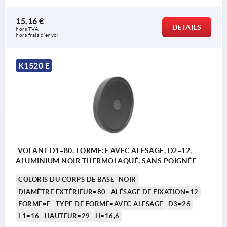
15,16 €
DÉTAILS
hors TVA 
1) Position de l'alésage transversal décalée de
hors frais d’envoi
90° par rapport à la rainure de clavette
K1520 E
VOLANT D1=80, FORME:E AVEC ALÉSAGE, D2=12,
ALUMINIUM NOIR THERMOLAQUÉ, SANS POIGNÉE
COLORIS DU CORPS DE BASE=NOIR
DIAMÈTRE EXTÉRIEUR=80
ALÉSAGE DE FIXATION=12
FORME=E
TYPE DE FORME=AVEC ALÉSAGE
D3=26
L1=16
HAUTEUR=29
H=16,6