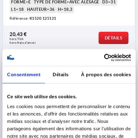
FORME=E
TYPE DE FORME=AVEC ALÉSAGE
D3=31
L1=18
HAUTEUR=36
H=18,3
Référence:
K1520.125121
20,43 €
DÉTAILS
hors TVA 
hors frais d’envoi
K1520 E
Consentement
Détails
À propos des cookies
Ce site web utilise des cookies.
Les cookies nous permettent de personnaliser le contenu
VOLANT D1=125, FORME:E AVEC ALÉSAGE, D2=14,
et les annonces, d'offrir des fonctionnalités relatives aux
ALUMINIUM NOIR THERMOLAQUÉ, SANS POIGNÉE
médias sociaux et d'analyser notre trafic. Nous
partageons également des informations sur l'utilisation de
COLORIS DU CORPS DE BASE=NOIR
notre site avec nos partenaires de médias sociaux, de
DIAMÈTRE EXTÉRIEUR=125
ALÉSAGE DE FIXATION=14