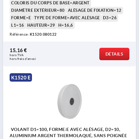
COLORIS DU CORPS DE BASE=ARGENT
DIAMÈTRE EXTÉRIEUR=80
ALÉSAGE DE FIXATION=12
FORME=E
TYPE DE FORME=AVEC ALÉSAGE
D3=26
L1=16
HAUTEUR=29
H=16,6
Référence:
K1520.080122
15,16 €
DÉTAILS
hors TVA 
hors frais d’envoi
K1520 E
VOLANT D1=100, FORME:E AVEC ALÉSAGE, D2=10,
ALUMINIUM ARGENT THERMOLAQUÉ, SANS POIGNÉE