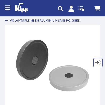
text.skipToContent
text.skipToNavigation
VOLANTS PLEINS EN ALUMINIUM SANS POIGNÉE