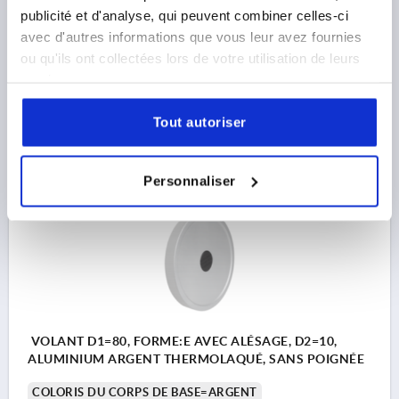
publicité et d'analyse, qui peuvent combiner celles-ci
FORME=E
TYPE DE FORME=AVEC ALÉSAGE
D3=31
avec d'autres informations que vous leur avez fournies
L1=18
HAUTEUR=36
H=18,3
ou qu'ils ont collectées lors de votre utilisation de leurs
Référence:
K1520.125141
services.
20,43 €
Tout autoriser
DÉTAILS
hors TVA 
hors frais d’envoi
Personnaliser
K1520 E
VOLANT D1=80, FORME:E AVEC ALÉSAGE, D2=10,
ALUMINIUM ARGENT THERMOLAQUÉ, SANS POIGNÉE
COLORIS DU CORPS DE BASE=ARGENT