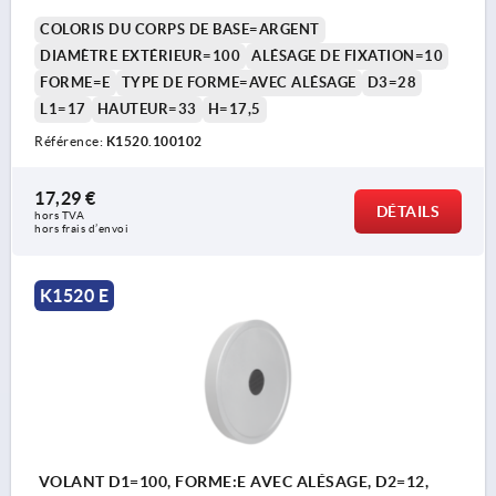
COLORIS DU CORPS DE BASE=ARGENT
DIAMÈTRE EXTÉRIEUR=100
ALÉSAGE DE FIXATION=10
FORME=E
TYPE DE FORME=AVEC ALÉSAGE
D3=28
L1=17
HAUTEUR=33
H=17,5
Référence:
K1520.100102
17,29 €
DÉTAILS
hors TVA 
hors frais d’envoi
K1520 E
VOLANT D1=100, FORME:E AVEC ALÉSAGE, D2=12,