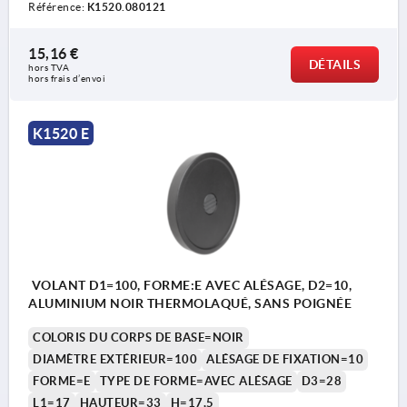
Référence:
K1520.080121
15,16 €
DÉTAILS
hors TVA 
hors frais d’envoi
K1520 E
VOLANT D1=100, FORME:E AVEC ALÉSAGE, D2=10,
ALUMINIUM NOIR THERMOLAQUÉ, SANS POIGNÉE
COLORIS DU CORPS DE BASE=NOIR
DIAMÈTRE EXTÉRIEUR=100
ALÉSAGE DE FIXATION=10
FORME=E
TYPE DE FORME=AVEC ALÉSAGE
D3=28
L1=17
HAUTEUR=33
H=17,5