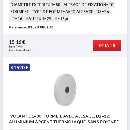
DIAMÈTRE EXTÉRIEUR=80
ALÉSAGE DE FIXATION=10
FORME=E
TYPE DE FORME=AVEC ALÉSAGE
D3=26
L1=16
HAUTEUR=29
H=16,6
Référence:
K1520.080102
15,16 €
DÉTAILS
hors TVA 
hors frais d’envoi
K1520 E
VOLANT D1=80, FORME:E AVEC ALÉSAGE, D2=12,
ALUMINIUM ARGENT THERMOLAQUÉ, SANS POIGNÉE