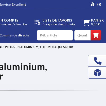
FR
Service Excellent
N COMPTE
LISTE DE FAVORIS
PANIER
onnecter / s’inscrire
Enregistrer des produits
0,00 €
productCode
qty
Commande directe
TS PLEINS EN ALUMINIUM, THERMOLAQUÉS NOIR
 aluminium,
r