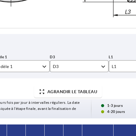
dèle 1
D3
L1
ésage
26
16
u lisse avec rainures
30
17
AGRANDIR LE TABLEAU
urs fois par jour à intervalles réguliers. La date
31
18
1-3 jours
ée à l’étape finale, avant la finalisation de
4-20 jours
34
19
40
20