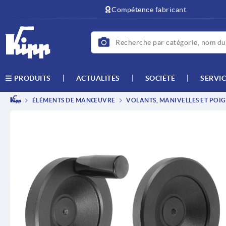
text.skipToContent
text.skipToNavigation
Compétence fabricant
ACTUALITÉS
SOCIÉTÉ
SERVIC
PRODUITS
ÉLÉMENTS DE MANŒUVRE
VOLANTS, MANIVELLES ET POIG