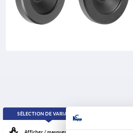
SÉLECTION DE VARIANTES
FORME
CURRENT
TAB:
Afficher / masquer le schéma