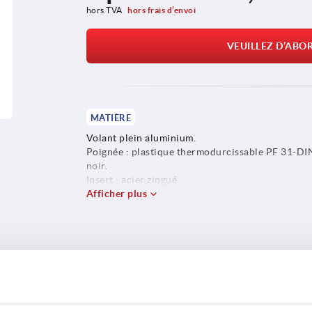
hors TVA 
hors frais d’envoi
VEUILLEZ D’ABO
MATIÈRE
Volant plein aluminium.
Poignée : plastique thermodurcissable PF 31-DI
noir.
Insert : acier zingué.
Afficher plus
S
DÉTAILS DU PRODUIT
TÉLÉ