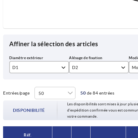
Affiner la sélection des articles
D1
D2
Mo
80
10H7
Al
100
12H7
Tro
Entrées/page
50
de 84 entrées
Les disponibilités sont mises à jour plusie
125
14H7
DISPONIBILITÉ
d’expédition confirmée vous est communiqu
votre commande.
140
15H7
160
16H7
Réf.