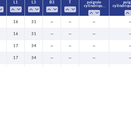
3
L1
L3
B3
T
poignée
poi
50
24
cylindrique
cylindriqu
fixe
28
16
31
—
—
—
16
31
—
—
—
17
34
—
—
—
17
34
—
—
—
18
37
—
—
—
18
37
—
—
—
19
34
—
—
—
19
34
—
—
—
20
40
—
—
—
20
40
—
—
—