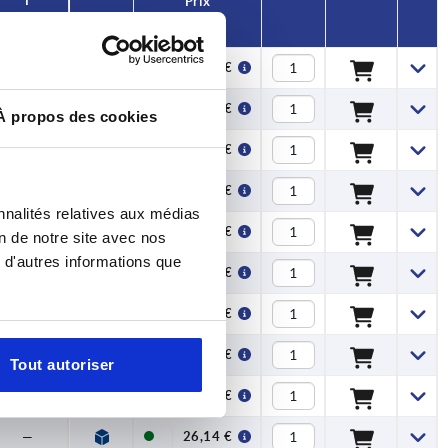
T
Prix
—
10,81 €
—
10,81 €
À propos des cookies
—
12,69 €
—
12,69 €
nnalités relatives aux médias
—
16,29 €
on de notre site avec nos
 d'autres informations que
—
16,29 €
—
19,01 €
—
19,01 €
Tout autoriser
—
26,14 €
—
26,14 €