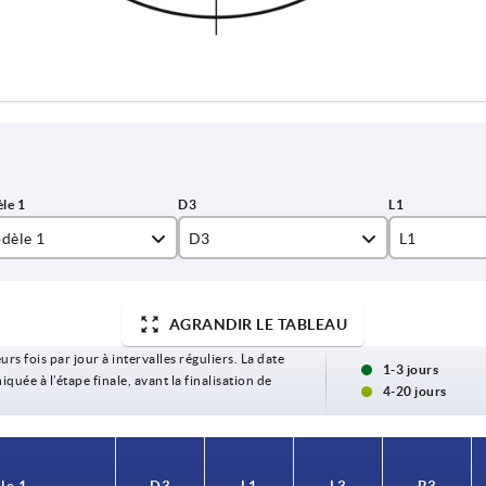
dèle 1
D3
L1
ésage
26
16
AGRANDIR LE TABLEAU
u lisse avec rainures
30
17
urs fois par jour à intervalles réguliers. La date
31
18
1-3 jours
ée à l’étape finale, avant la finalisation de
4-20 jours
34
19
40
20