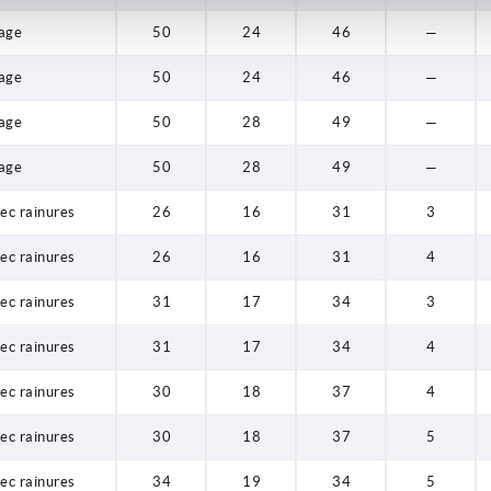
age
50
24
46
—
age
50
24
46
—
age
50
28
49
—
age
50
28
49
—
vec rainures
26
16
31
3
vec rainures
26
16
31
4
vec rainures
31
17
34
3
vec rainures
31
17
34
4
vec rainures
30
18
37
4
vec rainures
30
18
37
5
vec rainures
34
19
34
5