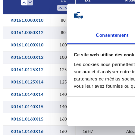
D1
D2
Modè
200
18H7
250
20H7
K0161.0080X10
80
10H7
Alés
22H7
K0161.0080X12
80
12H7
Alés
Consentement
24H7
K0161.0100X10
100
10H7
Alés
Ce site web utilise des cook
K0161.0100X12
100
12H7
Alés
Les cookies nous permettent d
K0161.0125X12
125
12H7
Alés
sociaux et d'analyser notre t
partenaires de médias sociaux
K0161.0125X14
125
14H7
Alés
vous leur avez fournies ou qu'
K0161.0140X14
140
14H7
Alés
K0161.0140X15
140
15H7
Alés
K0161.0160X15
160
15H7
Alés
K0161.0160X16
160
16H7
Alés