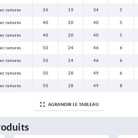
vec rainures
34
19
34
5
vec rainures
40
20
40
5
vec rainures
40
20
40
5
vec rainures
50
24
46
6
vec rainures
50
24
46
6
vec rainures
50
28
49
6
vec rainures
50
28
49
8
AGRANDIR LE TABLEAU
oduits