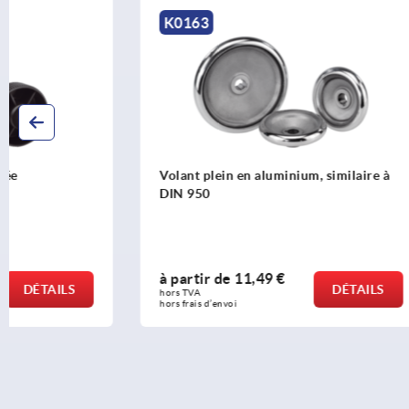
K0163
K0258
Volant plein en aluminium, similaire à
Volant avec
DIN 950
escamotabl
à partir de
11,49 €
à partir d
DÉTAILS
hors TVA 
hors TVA 
hors frais d’envoi
hors frais d’env