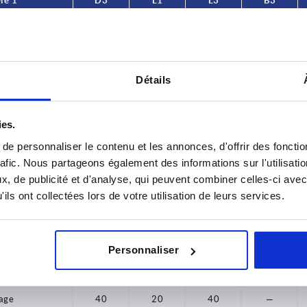
le 1
D3
L1
L3
B3
50
24
28
age
26
16
31
—
age
26
16
31
—
Détails
age
31
17
34
—
ies.
age
31
17
34
—
e personnaliser le contenu et les annonces, d'offrir des fonctio
age
30
18
37
—
rafic. Nous partageons également des informations sur l'utilisati
, de publicité et d'analyse, qui peuvent combiner celles-ci avec
age
30
18
37
—
ils ont collectées lors de votre utilisation de leurs services.
age
34
19
34
—
age
34
19
34
—
Personnaliser
age
40
20
40
—
age
40
20
40
—