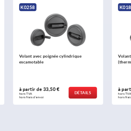
K0184
 poignée cylindrique
Volants en plastique
e
(thermodurcissable)
e
33,50 €
à partir de
10,56 €
DÉTAILS
hors TVA 
oi
hors frais d’envoi