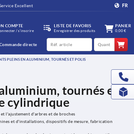
FR
Service Excellent
N COMPTE
LISTE DE FAVORIS
PANIER
onnecter / s’inscrire
Enregistrer des produits
0,00 €
productCode
qty
Commande directe
TS PLEINS EN ALUMINIUM, TOURNÉS ET POLIS
 aluminium, tournés et
e cylindrique
t l'ajustement d'arbres et de broches
nes et d'installations, dispositifs de mesure, fabrication