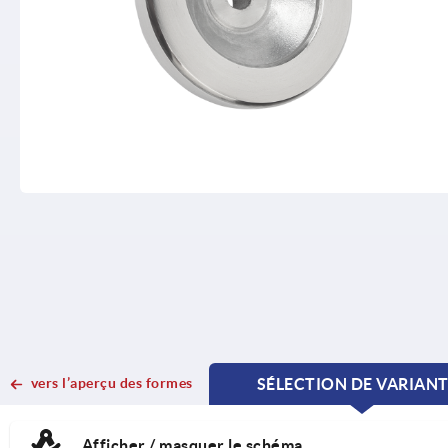
vers l’aperçu des formes
SÉLECTION DE VARIAN
CURRENT
CURRENT
TAB:
TAB:
Afficher / masquer le schéma