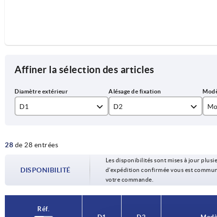
Affiner la sélection des articles
D1
D2
Mo
80
10H7
Al
28
de 28 entrées
100
12H7
Tro
Les disponibilités sont mises à jour plusie
125
14H7
DISPONIBILITÉ
d’expédition confirmée vous est communiqu
votre commande.
140
15H7
160
16H7
Réf.