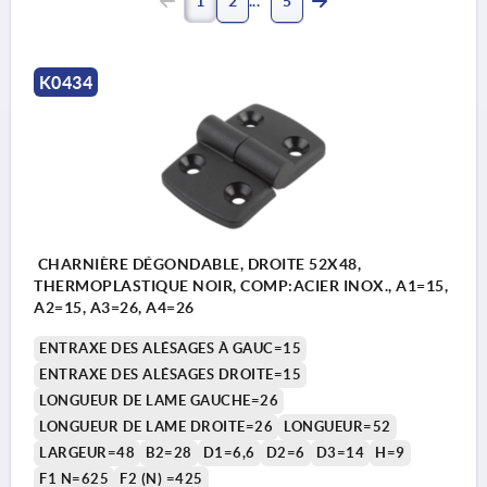
1
2
5
K0434
CHARNIÈRE DÉGONDABLE, DROITE 52X48,
THERMOPLASTIQUE NOIR, COMP:ACIER INOX., A1=15,
A2=15, A3=26, A4=26
ENTRAXE DES ALÉSAGES À GAUC=15
ENTRAXE DES ALÉSAGES DROITE=15
LONGUEUR DE LAME GAUCHE=26
LONGUEUR DE LAME DROITE=26
LONGUEUR=52
LARGEUR=48
B2=28
D1=6,6
D2=6
D3=14
H=9
F1 N=625
F2 (N) =425