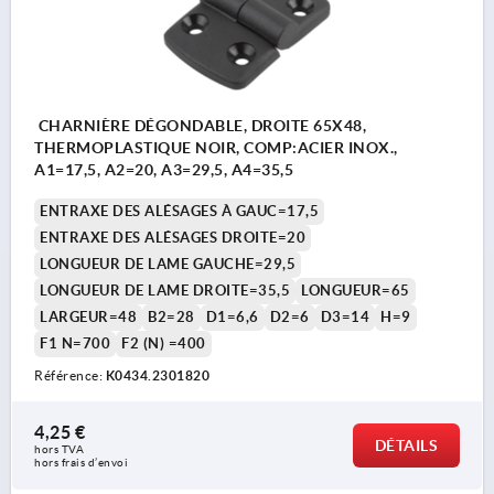
CHARNIÈRE DÉGONDABLE, DROITE 65X48,
THERMOPLASTIQUE NOIR, COMP:ACIER INOX.,
A1=17,5, A2=20, A3=29,5, A4=35,5
ENTRAXE DES ALÉSAGES À GAUC=17,5
ENTRAXE DES ALÉSAGES DROITE=20
LONGUEUR DE LAME GAUCHE=29,5
LONGUEUR DE LAME DROITE=35,5
LONGUEUR=65
LARGEUR=48
B2=28
D1=6,6
D2=6
D3=14
H=9
F1 N=700
F2 (N) =400
Référence:
K0434.2301820
4,25 €
DÉTAILS
hors TVA 
hors frais d’envoi