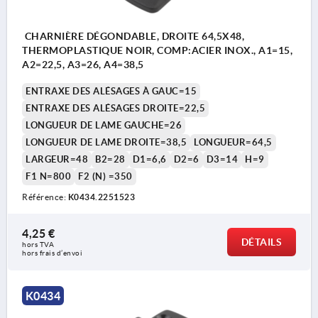
CHARNIÈRE DÉGONDABLE, DROITE 64,5X48,
THERMOPLASTIQUE NOIR, COMP:ACIER INOX., A1=15,
A2=22,5, A3=26, A4=38,5
ENTRAXE DES ALÉSAGES À GAUC=15
ENTRAXE DES ALÉSAGES DROITE=22,5
LONGUEUR DE LAME GAUCHE=26
LONGUEUR DE LAME DROITE=38,5
LONGUEUR=64,5
LARGEUR=48
B2=28
D1=6,6
D2=6
D3=14
H=9
F1 N=800
F2 (N) =350
Référence:
K0434.2251523
4,25 €
DÉTAILS
hors TVA 
hors frais d’envoi
K0434