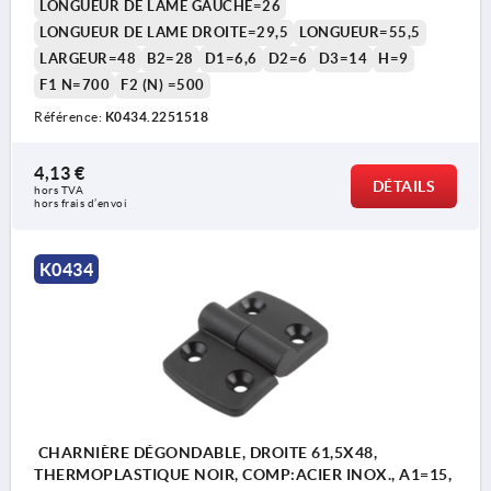
LONGUEUR DE LAME GAUCHE=26
LONGUEUR DE LAME DROITE=29,5
LONGUEUR=55,5
LARGEUR=48
B2=28
D1=6,6
D2=6
D3=14
H=9
F1 N=700
F2 (N) =500
Référence:
K0434.2251518
4,13 €
DÉTAILS
hors TVA 
hors frais d’envoi
K0434
CHARNIÈRE DÉGONDABLE, DROITE 61,5X48,
THERMOPLASTIQUE NOIR, COMP:ACIER INOX., A1=15,