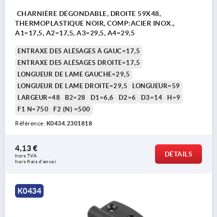
CHARNIÈRE DÉGONDABLE, DROITE 59X48,
THERMOPLASTIQUE NOIR, COMP:ACIER INOX.,
A1=17,5, A2=17,5, A3=29,5, A4=29,5
ENTRAXE DES ALÉSAGES À GAUC=17,5
ENTRAXE DES ALÉSAGES DROITE=17,5
LONGUEUR DE LAME GAUCHE=29,5
LONGUEUR DE LAME DROITE=29,5
LONGUEUR=59
LARGEUR=48
B2=28
D1=6,6
D2=6
D3=14
H=9
F1 N=750
F2 (N) =500
Référence:
K0434.2301818
4,13 €
DÉTAILS
hors TVA 
hors frais d’envoi
K0434