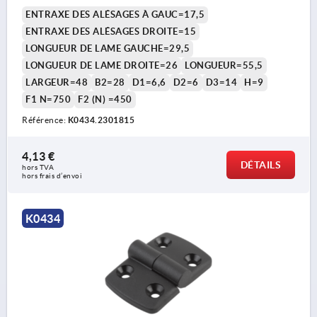
ENTRAXE DES ALÉSAGES À GAUC=17,5
ENTRAXE DES ALÉSAGES DROITE=15
LONGUEUR DE LAME GAUCHE=29,5
LONGUEUR DE LAME DROITE=26
LONGUEUR=55,5
LARGEUR=48
B2=28
D1=6,6
D2=6
D3=14
H=9
F1 N=750
F2 (N) =450
Référence:
K0434.2301815
4,13 €
DÉTAILS
hors TVA 
hors frais d’envoi
K0434