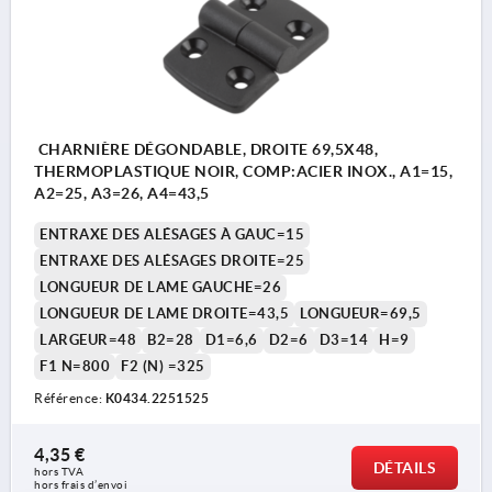
CHARNIÈRE DÉGONDABLE, DROITE 69,5X48,
THERMOPLASTIQUE NOIR, COMP:ACIER INOX., A1=15,
A2=25, A3=26, A4=43,5
ENTRAXE DES ALÉSAGES À GAUC=15
ENTRAXE DES ALÉSAGES DROITE=25
LONGUEUR DE LAME GAUCHE=26
LONGUEUR DE LAME DROITE=43,5
LONGUEUR=69,5
LARGEUR=48
B2=28
D1=6,6
D2=6
D3=14
H=9
F1 N=800
F2 (N) =325
Référence:
K0434.2251525
4,35 €
DÉTAILS
hors TVA 
hors frais d’envoi