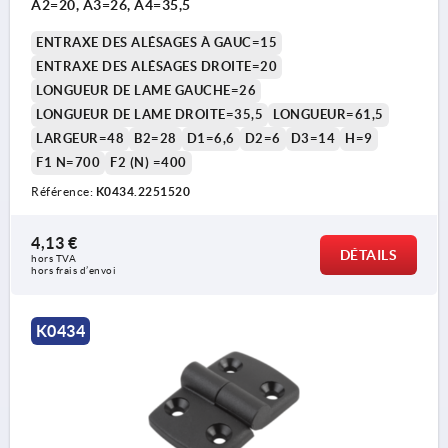
A2=20, A3=26, A4=35,5
ENTRAXE DES ALÉSAGES À GAUC=15
ENTRAXE DES ALÉSAGES DROITE=20
LONGUEUR DE LAME GAUCHE=26
LONGUEUR DE LAME DROITE=35,5
LONGUEUR=61,5
LARGEUR=48
B2=28
D1=6,6
D2=6
D3=14
H=9
F1 N=700
F2 (N) =400
Référence:
K0434.2251520
4,13 €
DÉTAILS
hors TVA 
hors frais d’envoi
K0434