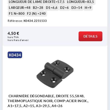
LONGUEUR DE LAME DROITE=57,5
LONGUEUR=83,5
LARGEUR=48
B2=28
D1=6,6
D2=6
D3=14
H=9
F1 N=800
F2 (N) =240
Référence:
K0434.2251533
4,50 €
DÉTAILS
hors TVA 
hors frais d’envoi
K0434
CHARNIÈRE DÉGONDABLE, DROITE 55,5X48,
THERMOPLASTIQUE NOIR, COMP:ACIER INOX.,
A1=17,5, A2=15, A3=29,5, A4=26