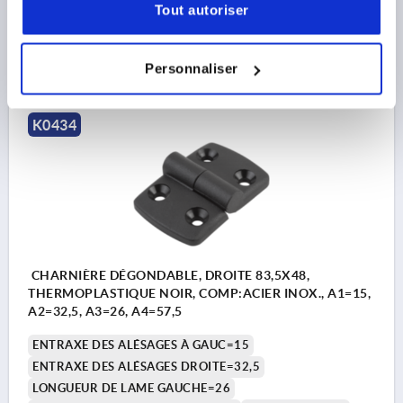
Tout autoriser
4,44 €
DÉTAILS
hors TVA 
Personnaliser
hors frais d’envoi
K0434
CHARNIÈRE DÉGONDABLE, DROITE 83,5X48,
THERMOPLASTIQUE NOIR, COMP:ACIER INOX., A1=15,
A2=32,5, A3=26, A4=57,5
ENTRAXE DES ALÉSAGES À GAUC=15
ENTRAXE DES ALÉSAGES DROITE=32,5
LONGUEUR DE LAME GAUCHE=26