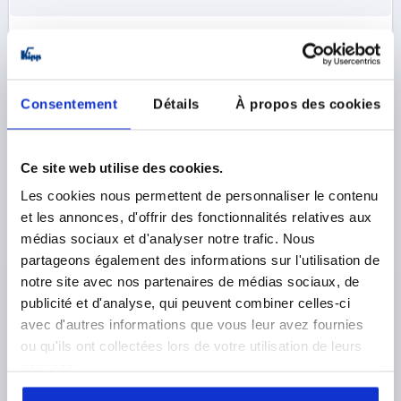
K0434
Consentement
Détails
À propos des cookies
Ce site web utilise des cookies.
Les cookies nous permettent de personnaliser le contenu
CHARNIÈRE DÉGONDABLE, DROITE 74,5X48,
THERMOPLASTIQUE NOIR, COMP:ACIER INOX., A1=15,
et les annonces, d'offrir des fonctionnalités relatives aux
A2=27,5, A3=26, A4=48,5
médias sociaux et d'analyser notre trafic. Nous
partageons également des informations sur l'utilisation de
ENTRAXE DES ALÉSAGES À GAUC=15
notre site avec nos partenaires de médias sociaux, de
ENTRAXE DES ALÉSAGES DROITE=27,5
publicité et d'analyse, qui peuvent combiner celles-ci
LONGUEUR DE LAME GAUCHE=26
avec d'autres informations que vous leur avez fournies
LONGUEUR DE LAME DROITE=48,5
LONGUEUR=74,5
ou qu'ils ont collectées lors de votre utilisation de leurs
LARGEUR=48
B2=28
D1=6,6
D2=6
D3=14
H=9
services.
F1 N=800
F2 (N) =320
Référence:
K0434.2251528