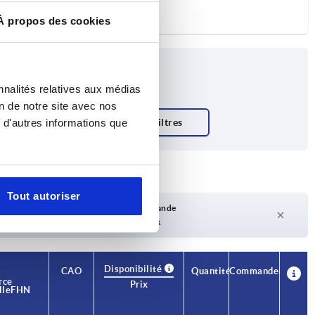
À propos des cookies
nnalités relatives aux médias
on de notre site avec nos
 d'autres informations que
Tout autoriser
Délai de livraison sur demande
Actuellement pas en stock
Disponibilité
CAO
Quantité
Commander
rce
Prix
le FH N