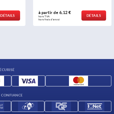
e
6,12 €
à partir de
129,25 €
DÉTAILS
hors TVA 
oi
hors frais d’envoi
ÉCURISÉ
T CONFIANCE