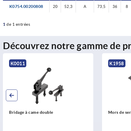
K0754.00200808
20
52,3
A
73,5
36
8
1
de 1 entrées
Découvrez notre gamme de pr
K1958
Mors de serrage