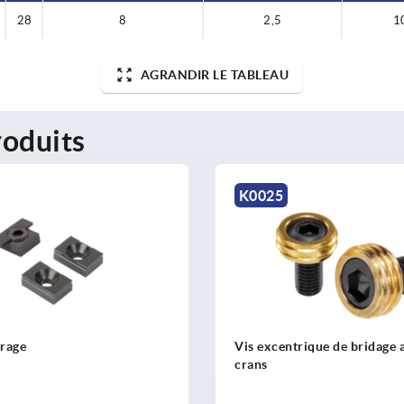
28
8
2,5
1
AGRANDIR LE TABLEAU
oduits
K0025
K1969
Vis excentrique de bridage avec bague à
Vis de rech
crans
de bridage