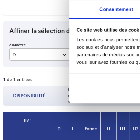
Consentement
Affiner la sélection des articles
Ce site web utilise des cook
Les cookies nous permettent d
sociaux et d'analyser notre t
partenaires de médias sociaux
D
L
Fo
vous leur avez fournies ou qu'
20
52,3
A
1
de 1 entrées
Les disponibilités sont mises à jour plusie
DISPONIBILITÉ
d’expédition confirmée vous est communiqu
votre commande.
Réf.
D
L
Forme
H
H1
H2