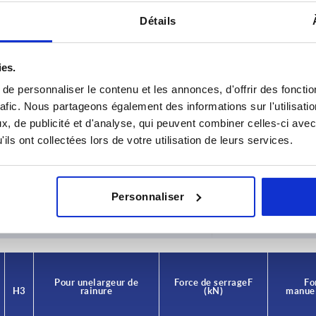
Détails
ies.
e personnaliser le contenu et les annonces, d'offrir des fonctio
rafic. Nous partageons également des informations sur l'utilisati
, de publicité et d'analyse, qui peuvent combiner celles-ci avec
rme
H
H1
ils ont collectées lors de votre utilisation de leurs services.
73,5
36
AGRANDIR LE TABLEAU
Personnaliser
urs fois par jour à intervalles réguliers. La date
1-3 jours
ée à l’étape finale, avant la finalisation de
4-20 jours
Pour une largeur de
Force de serrage F
Fo
H3
rainure
(kN)
manuel