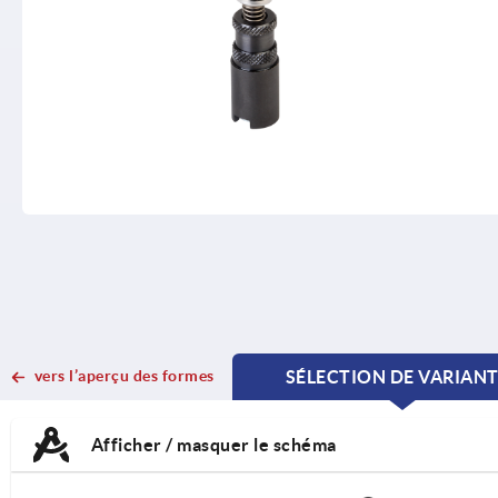
vers l’aperçu des formes
SÉLECTION DE VARIAN
CURRENT
CURRENT
TAB:
TAB:
Afficher / masquer le schéma