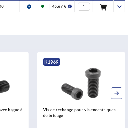
00
45,67 €
K0028
ange pour vis excentriques
Crampon plaqueur à excent
appui