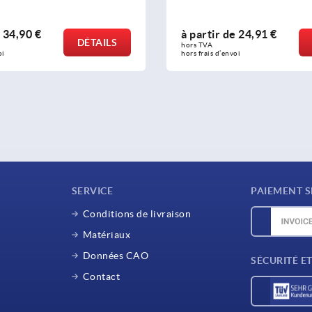
à partir de
24,91 €
à partir d
DÉTAILS
hors TVA 
hors TVA 
hors frais d’envoi
hors frais d’env
SERVICE
PAIEMENT S
Conditions de livraison
Matériaux
Données CAO
SÉCURITÉ E
Contact