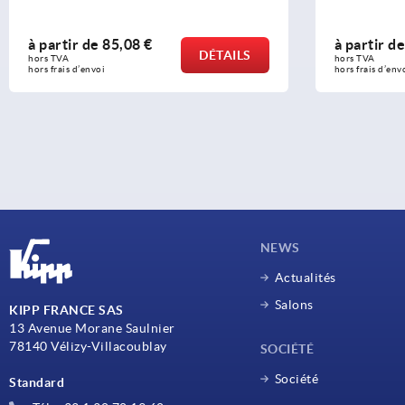
à partir de
34,90 €
ÉTAILS
DÉTAILS
hors TVA 
hors frais d’envoi
NEWS
Actualités
Salons
KIPP FRANCE SAS
13 Avenue Morane Saulnier
78140 Vélizy-Villacoublay
SOCIÉTÉ
Société
Standard