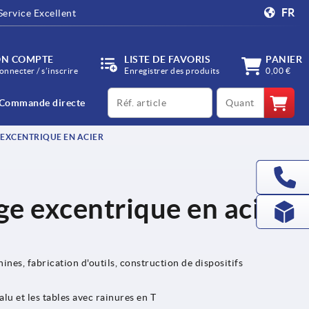
FR
Service Excellent
N COMPTE
LISTE DE FAVORIS
PANIER
onnecter / s’inscrire
Enregistrer des produits
0,00 €
productCode
qty
Commande directe
 EXCENTRIQUE EN ACIER
ge excentrique en acier,
nes, fabrication d'outils, construction de dispositifs
lu et les tables avec rainures en T