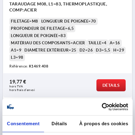
TARAUDAGE M08, L1=83, THERMOPLASTIQUE,
COMP:ACIER
FILETAGE=M8
LONGUEUR DE POIGNÉE=70
PROFONDEUR DE FILETAGE=6,5
LONGUEUR DE POIGNÉE=83
MATÉRIAU DES COMPOSANTS=ACIER
TAILLE=4
A=16
A1=9
DIAMÈTRE EXTÉRIEUR=25
D2=26
D3=5,5
H=29
L3=98
Référence:
K1469.408
19,77 €
DÉTAILS
hors TVA 
hors frais d’envoi
K1469
Consentement
Détails
À propos des cookies