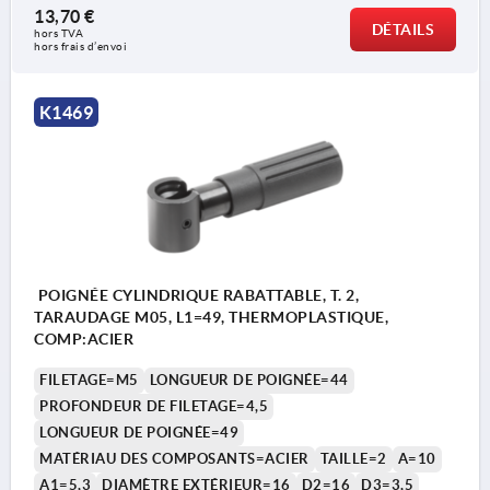
13,70 €
DÉTAILS
hors TVA 
hors frais d’envoi
K1469
POIGNÉE CYLINDRIQUE RABATTABLE, T. 2,
TARAUDAGE M05, L1=49, THERMOPLASTIQUE,
COMP:ACIER
FILETAGE=M5
LONGUEUR DE POIGNÉE=44
PROFONDEUR DE FILETAGE=4,5
LONGUEUR DE POIGNÉE=49
MATÉRIAU DES COMPOSANTS=ACIER
TAILLE=2
A=10
A1=5,3
DIAMÈTRE EXTÉRIEUR=16
D2=16
D3=3,5