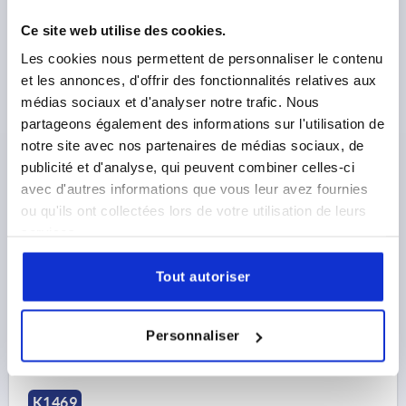
Ce site web utilise des cookies.
Les cookies nous permettent de personnaliser le contenu
POIGNÉE CYLINDRIQUE RABATTABLE, T. 1,
et les annonces, d'offrir des fonctionnalités relatives aux
TARAUDAGE M04, L1=40, THERMOPLASTIQUE,
médias sociaux et d'analyser notre trafic. Nous
COMP:ACIER INOX.
partageons également des informations sur l'utilisation de
FILETAGE=M4
LONGUEUR DE POIGNÉE=35
notre site avec nos partenaires de médias sociaux, de
PROFONDEUR DE FILETAGE=4,5
publicité et d'analyse, qui peuvent combiner celles-ci
LONGUEUR DE POIGNÉE=40
avec d'autres informations que vous leur avez fournies
MATÉRIAU DES COMPOSANTS=ACIER INOXYDABLE
ou qu'ils ont collectées lors de votre utilisation de leurs
TAILLE=1
A=8
A1=4,3
DIAMÈTRE EXTÉRIEUR=14
services.
D2=13
D3=2,5
H=14,5
L3=47
Tout autoriser
Référence:
K1469.1104
24,09 €
DÉTAILS
Personnaliser
hors TVA 
hors frais d’envoi
K1469