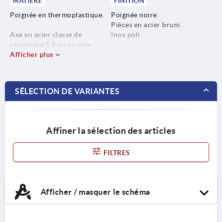
MATIÈRE
FINITION
Poignée en thermoplastique.
Poignée noire.
Pièces en acier bruni.
Axe en acier classe de
Inox poli.
résistance 5.8 ou en inox
1.4404.
Afficher plus
Doigt de serrage en acier à
ressort ou en inox 1.4310.
SÉLECTION DE VARIANTES
Ressort de compression en
acier à ressort ou en inox
1.4568.
Affiner la sélection des articles
FILTRES
Afficher / masquer le schéma