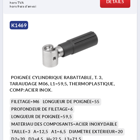
DÉTAILS
hors TVA 
hors frais d’envoi
K1469
POIGNÉE CYLINDRIQUE RABATTABLE, T. 3,
TARAUDAGE M06, L1=59,5, THERMOPLASTIQUE,
COMP:ACIER INOX.
FILETAGE=M6
LONGUEUR DE POIGNÉE=55
PROFONDEUR DE FILETAGE=6
LONGUEUR DE POIGNÉE=59,5
MATÉRIAU DES COMPOSANTS=ACIER INOXYDABLE
TAILLE=3
A=12,5
A1=6,5
DIAMÈTRE EXTÉRIEUR=20
D2=20
D3=4,5
H=22,5
L3=71,5