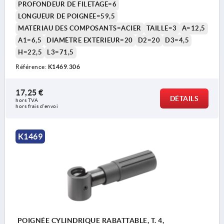
PROFONDEUR DE FILETAGE=6
LONGUEUR DE POIGNÉE=59,5
MATÉRIAU DES COMPOSANTS=ACIER
TAILLE=3
A=12,5
A1=6,5
DIAMÈTRE EXTÉRIEUR=20
D2=20
D3=4,5
H=22,5
L3=71,5
Référence:
K1469.306
17,25 €
DÉTAILS
hors TVA 
hors frais d’envoi
K1469
POIGNÉE CYLINDRIQUE RABATTABLE, T. 4,