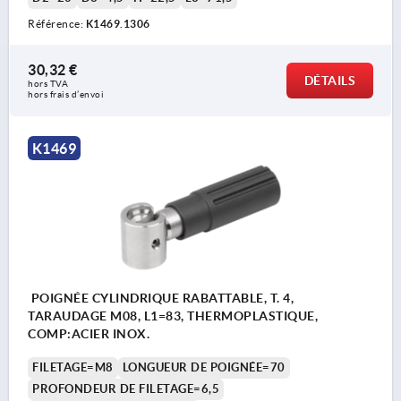
Référence:
K1469.1306
30,32 €
DÉTAILS
hors TVA 
hors frais d’envoi
K1469
POIGNÉE CYLINDRIQUE RABATTABLE, T. 4,
TARAUDAGE M08, L1=83, THERMOPLASTIQUE,
COMP:ACIER INOX.
FILETAGE=M8
LONGUEUR DE POIGNÉE=70
PROFONDEUR DE FILETAGE=6,5