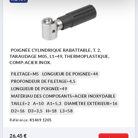
POIGNÉE CYLINDRIQUE RABATTABLE, T. 2,
TARAUDAGE M05, L1=49, THERMOPLASTIQUE,
COMP:ACIER INOX.
FILETAGE=M5
LONGUEUR DE POIGNÉE=44
PROFONDEUR DE FILETAGE=4,5
LONGUEUR DE POIGNÉE=49
MATÉRIAU DES COMPOSANTS=ACIER INOXYDABLE
TAILLE=2
A=10
A1=5,3
DIAMÈTRE EXTÉRIEUR=16
D2=16
D3=3,5
H=18
L3=58
Référence:
K1469.1205
26,45 €