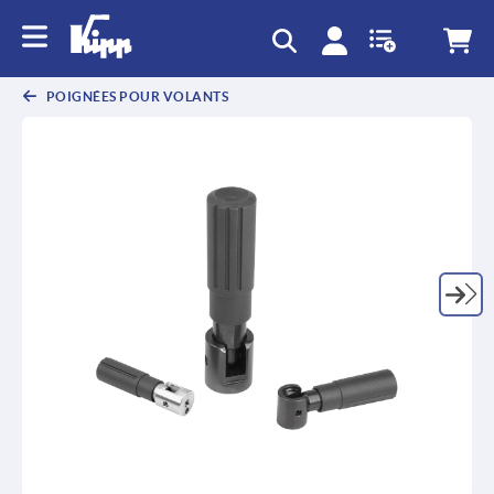
text.skipToContent
text.skipToNavigation
POIGNÉES POUR VOLANTS