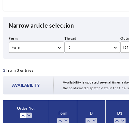
Narrow article selection
Form
D
D1
K
M6
32
3
from 3 entries
M8
40
M10
50
Availability is updated several times a da
AVAILABILITY
the confirmed dispatch date in the final
Order No.
Form
D
D1