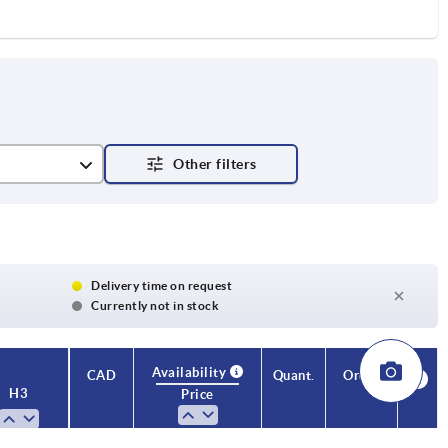
Delivery time on request
Currently not in stock
Availability
CAD
Quant.
Order
H3
Price