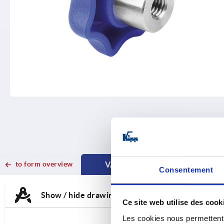
to form overview
VARIANT SELECTION
Consentement
CURRENT
CURRENT
TAB:
TAB:
Show / hide drawing
Ce site web utilise des cook
Les cookies nous permettent d