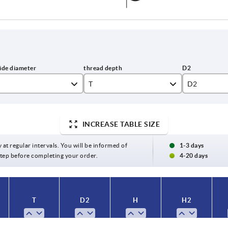
T
D2
12
13,5
INCREASE TABLE SIZE
17
19
y at regular intervals. You will be informed of
1-3 days
 step before completing your order.
4-20 days
T
D2
H
H2