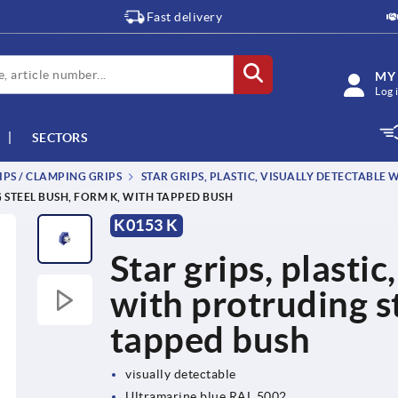
Fast delivery
MY
Log 
SECTORS
IPS / CLAMPING GRIPS
STAR GRIPS, PLASTIC, VISUALLY DETECTABLE
 STEEL BUSH, FORM K, WITH TAPPED BUSH
K0153 K
Star grips, plastic
with protruding s
tapped bush
visually detectable
Ultramarine blue RAL 5002