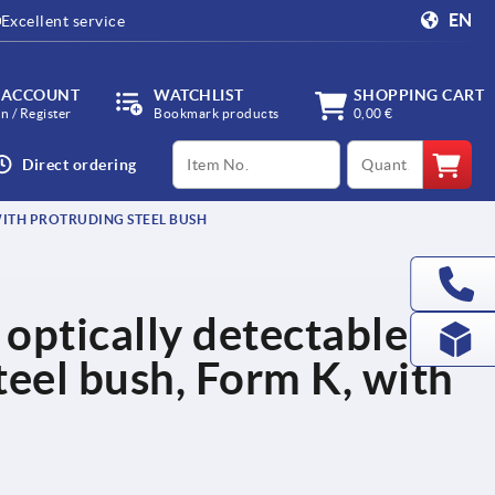
EN
Excellent service
 ACCOUNT
WATCHLIST
SHOPPING CART
in / Register
Bookmark products
0,00 €
productCode
qty
Direct ordering
 WITH PROTRUDING STEEL BUSH
, optically detectable
teel bush, Form K, with