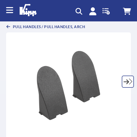
text.skipToContent
text.skipToNavigation
PULL HANDLES / PULL HANDLES, ARCH