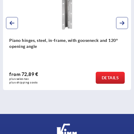
inges, steel, in-frame, with gooseneck and 120°
Pull h
 angle
2,89 €
fro
DETAILS
tax 
plus sal
ing costs
plus shi