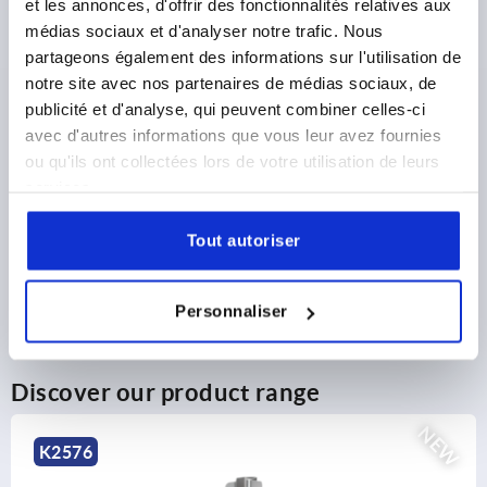
et les annonces, d'offrir des fonctionnalités relatives aux
DETAILS
plus sales tax 
plus shipping costs
médias sociaux et d'analyser notre trafic. Nous
partageons également des informations sur l'utilisation de
notre site avec nos partenaires de médias sociaux, de
publicité et d'analyse, qui peuvent combiner celles-ci
PRODUCT DETAILS
avec d'autres informations que vous leur avez fournies
ou qu'ils ont collectées lors de votre utilisation de leurs
CAD
services.
DOWNLOADS
Tout autoriser
Personnaliser
Discover our product range
NEW
6
K01