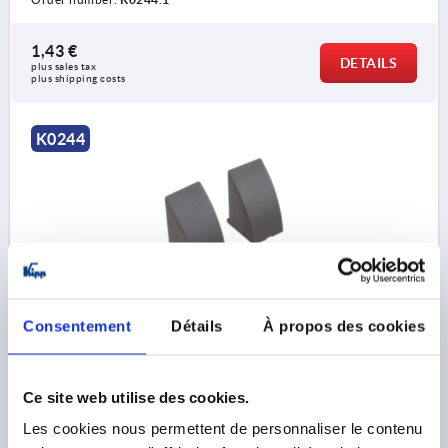
1,43 €
DETAILS
plus sales tax 
plus shipping costs
K0244
END CAP FOR GRIP, FORM:B, THERMOPLASTIC BLACK,
Consentement
Détails
À propos des cookies
PU=2
FORM=B
PACKAGING UNIT=2
Order number:
K0244.3
Ce site web utilise des cookies.
Les cookies nous permettent de personnaliser le contenu
2,74 €