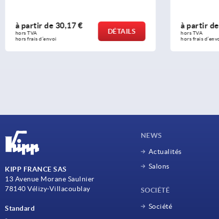
à partir de
17,11 €
à partir 
DÉTAILS
hors TVA 
hors TVA 
hors frais d’envoi
hors frais d’e
NEWS
Actualités
Salons
KIPP FRANCE SAS
13 Avenue Morane Saulnier
78140 Vélizy-Villacoublay
SOCIÉTÉ
Société
Standard