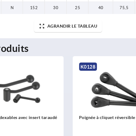
N
152
30
25
40
75,5
AGRANDIR LE TABLEAU
oduits
K1444
cliquet réversible
Poignées indexables en In