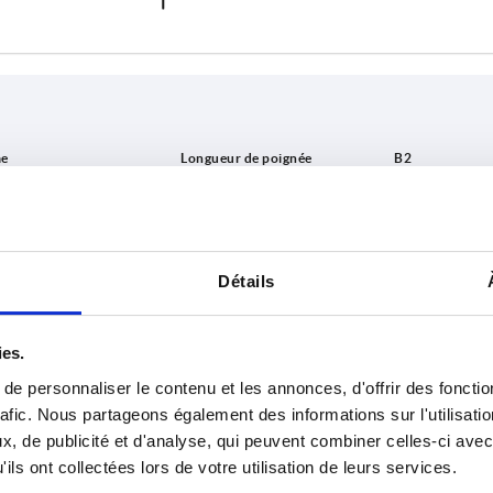
rme
A
B2
48
9,5
AGRANDIR LE TABLEAU
Détails
60
12
urs fois par jour à intervalles réguliers. La date
76
14,5
1-3 jours
ée à l’étape finale, avant la finalisation de
4-20 jours
ies.
95
18,5
e personnaliser le contenu et les annonces, d'offrir des fonctio
119
24
rafic. Nous partageons également des informations sur l'utilisati
, de publicité et d'analyse, qui peuvent combiner celles-ci avec
Forme
A
B2
D1
D2 bille
H
152
30
ils ont collectées lors de votre utilisation de leurs services.