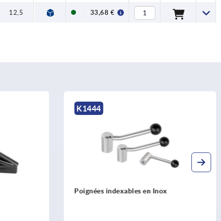
12,5
33,68 €
K0109
ox
Poignées indexables en Inox avec insert
taraudé