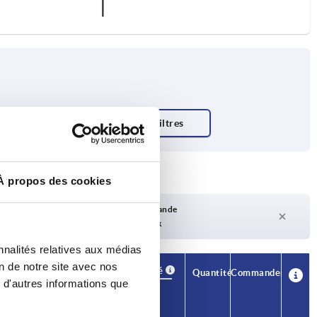
À propos des cookies
Délai de livraison sur demande
Actuellement pas en stock
nnalités relatives aux médias
on de notre site avec nos
Disponibilité
CAO
Quantité
Commander
 d'autres informations que
L2
Prix