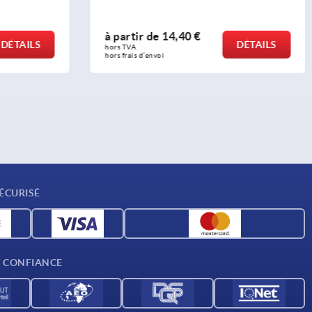
à partir de
30,06 €
DÉTAILS
DÉTAILS
hors TVA 
hors frais d’envoi
ÉCURISÉ
T CONFIANCE