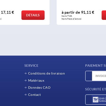
de
91,11 €
à partir de
14,40 €
DÉTAILS
hors TVA 
nvoi
hors frais d’envoi
SERVICE
PAIEMENT S
Conditions de livraison
Matériaux
Données CAO
SÉCURITÉ E
Contact