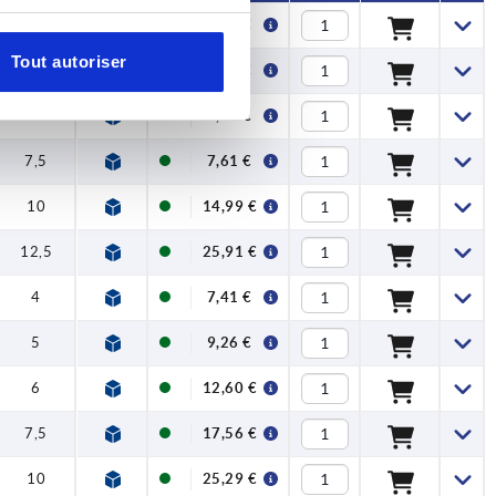
4
3,66 €
Tout autoriser
5
4,20 €
6
5,44 €
7,5
7,61 €
10
14,99 €
12,5
25,91 €
4
7,41 €
5
9,26 €
6
12,60 €
7,5
17,56 €
10
25,29 €