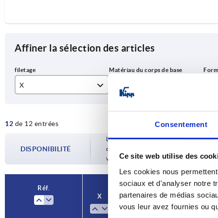
Affiner la sélection des articles
X
Matériau du corps de base
Fo
M6
acier
N
12
de 12 entrées
Consentement
M8
acier inoxydable A2
Les disponibilités sont mises à jour plusie
M10
DISPONIBILITÉ
d’expédition confirmée vous est communiqu
Ce site web utilise des cook
votre commande.
M12
Les cookies nous permettent d
M16
sociaux et d'analyser notre t
Réf.
partenaires de médias sociaux
X
Matériau du corps de base
M20
vous leur avez fournies ou qu'