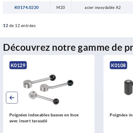
K0174.0220
M20
acier inoxydable A2
12
de 12 entrées
Découvrez notre gamme de pr
K0108
K0128
Poignées indexables avec insert taraudé
Poignée à 