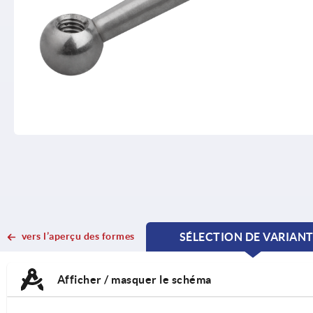
vers l’aperçu des formes
SÉLECTION DE VARIAN
CURRENT
CURRENT
TAB:
TAB:
Afficher / masquer le schéma