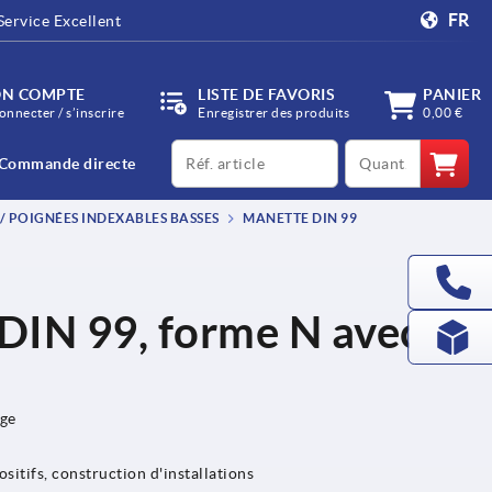
FR
Service Excellent
N COMPTE
LISTE DE FAVORIS
PANIER
onnecter / s’inscrire
Enregistrer des produits
0,00 €
productCode
qty
Commande directe
/ POIGNÉES INDEXABLES BASSES
MANETTE DIN 99
DIN 99, forme N avec
age
sitifs, construction d'installations