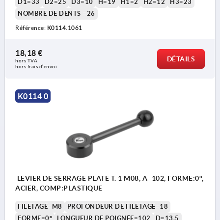
D1=33
D2=25
D3=10
H=19
H1=2
H2=12
H3=23
NOMBRE DE DENTS =26
Référence:
K0114.1061
18,18 €
DÉTAILS
hors TVA 
hors frais d’envoi
K0114 0
LEVIER DE SERRAGE PLATE T. 1 M08, A=102, FORME:0°,
ACIER, COMP:PLASTIQUE
FILETAGE=M8
PROFONDEUR DE FILETAGE=18
FORME=0°
LONGUEUR DE POIGNÉE=102
D=13,5