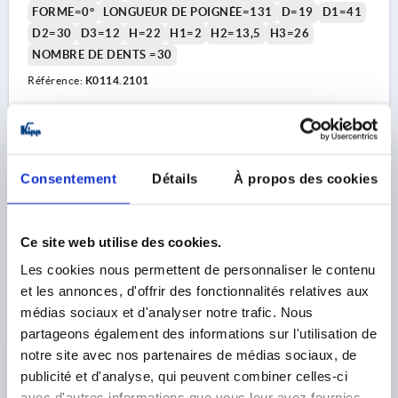
FORME=0°
LONGUEUR DE POIGNÉE=131
D=19
D1=41
D2=30
D3=12
H=22
H1=2
H2=13,5
H3=26
NOMBRE DE DENTS =30
Référence:
K0114.2101
22,44 €
DÉTAILS
hors TVA 
hors frais d’envoi
Consentement
Détails
À propos des cookies
K0114 0
Ce site web utilise des cookies.
Les cookies nous permettent de personnaliser le contenu
et les annonces, d'offrir des fonctionnalités relatives aux
médias sociaux et d'analyser notre trafic. Nous
partageons également des informations sur l'utilisation de
LEVIER DE SERRAGE PLATE T. 2 M12, A=131, FORME:0°,
notre site avec nos partenaires de médias sociaux, de
ACIER, COMP:PLASTIQUE
publicité et d'analyse, qui peuvent combiner celles-ci
avec d'autres informations que vous leur avez fournies