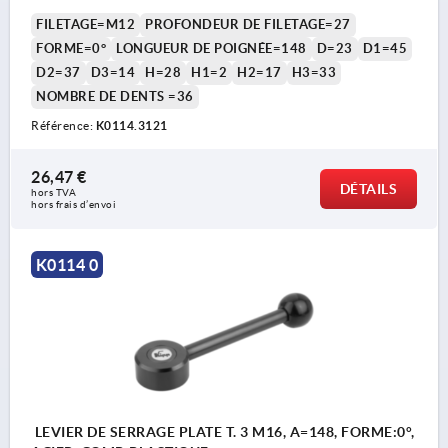
FILETAGE=M12
PROFONDEUR DE FILETAGE=27
FORME=0°
LONGUEUR DE POIGNÉE=148
D=23
D1=45
D2=37
D3=14
H=28
H1=2
H2=17
H3=33
NOMBRE DE DENTS =36
Référence:
K0114.3121
26,47 €
DÉTAILS
hors TVA 
hors frais d’envoi
K0114 0
LEVIER DE SERRAGE PLATE T. 3 M16, A=148, FORME:0°,