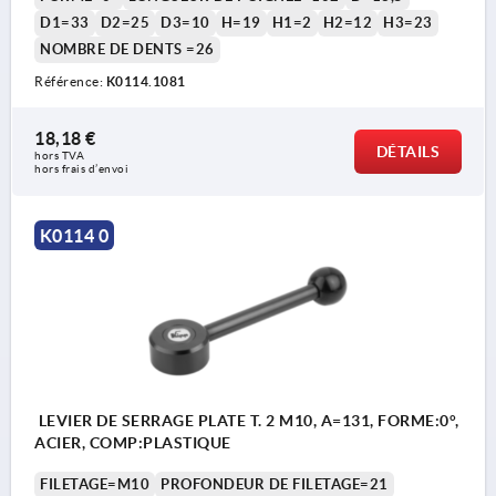
D1=33
D2=25
D3=10
H=19
H1=2
H2=12
H3=23
NOMBRE DE DENTS =26
Référence:
K0114.1081
18,18 €
DÉTAILS
hors TVA 
hors frais d’envoi
K0114 0
LEVIER DE SERRAGE PLATE T. 2 M10, A=131, FORME:0°,
ACIER, COMP:PLASTIQUE
FILETAGE=M10
PROFONDEUR DE FILETAGE=21