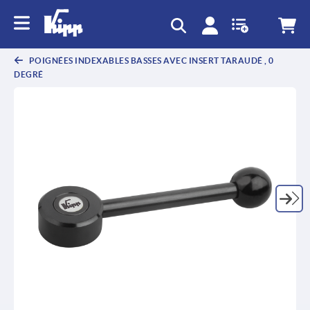
text.skipToContent
text.skipToNavigation
POIGNÉES INDEXABLES BASSES AVEC INSERT TARAUDÉ , 0
DEGRÉ