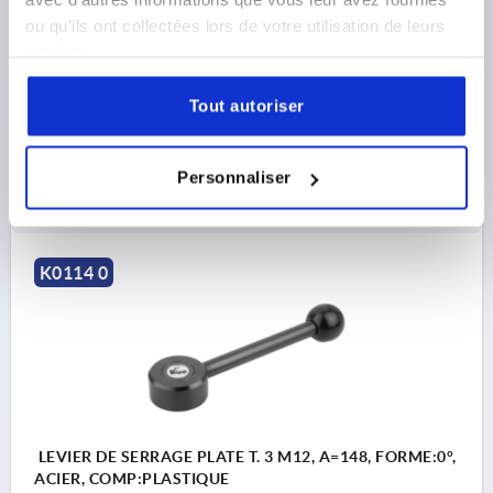
FILETAGE=M12
PROFONDEUR DE FILETAGE=21
ou qu'ils ont collectées lors de votre utilisation de leurs
FORME=0°
LONGUEUR DE POIGNÉE=131
D=19
D1=41
services.
D2=30
D3=12
H=22
H1=2
H2=13,5
H3=26
NOMBRE DE DENTS =30
Tout autoriser
Référence:
K0114.2121
22,44 €
Personnaliser
DÉTAILS
hors TVA 
hors frais d’envoi
K0114 0
LEVIER DE SERRAGE PLATE T. 3 M12, A=148, FORME:0°,
ACIER, COMP:PLASTIQUE