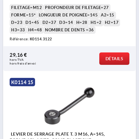
FILETAGE=M12
PROFONDEUR DE FILETAGE=27
FORME=15°
LONGUEUR DE POIGNÉE=145
A2=15
D=23
D1=45
D2=37
D3=14
H=28
H1=2
H2=17
H3=33
H4=48
NOMBRE DE DENTS =36
Référence:
K0114.3122
29,16 €
DÉTAILS
hors TVA 
hors frais d’envoi
K0114 15
LEVIER DE SERRAGE PLATE T. 3 M16, A=145,