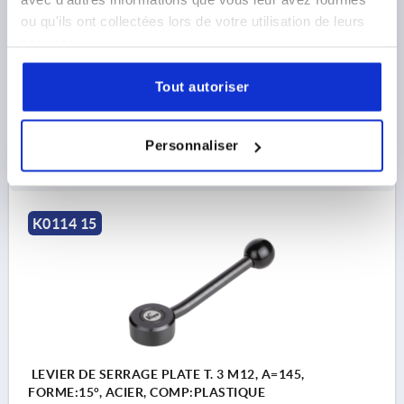
FILETAGE=M12
PROFONDEUR DE FILETAGE=21
ou qu'ils ont collectées lors de votre utilisation de leurs
FORME=15°
LONGUEUR DE POIGNÉE=127
A2=15
services.
D=19
D1=41
D2=30
D3=12
H=22
H1=2
H2=13,5
H3=26
H4=38
NOMBRE DE DENTS =30
Tout autoriser
Référence:
K0114.2122
25,00 €
Personnaliser
DÉTAILS
hors TVA 
hors frais d’envoi
K0114 15
LEVIER DE SERRAGE PLATE T. 3 M12, A=145,
FORME:15°, ACIER, COMP:PLASTIQUE