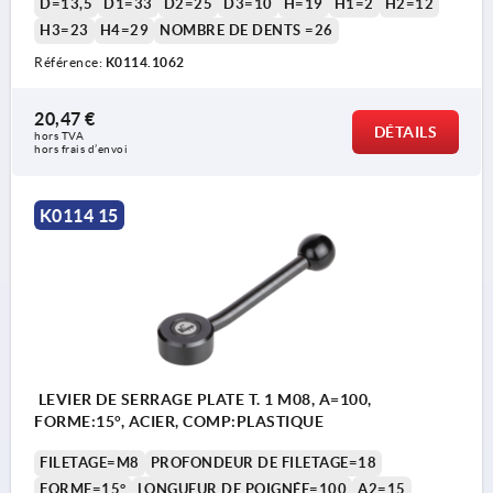
D=13,5
D1=33
D2=25
D3=10
H=19
H1=2
H2=12
H3=23
H4=29
NOMBRE DE DENTS =26
Référence:
K0114.1062
20,47 €
DÉTAILS
hors TVA 
hors frais d’envoi
K0114 15
LEVIER DE SERRAGE PLATE T. 1 M08, A=100,
FORME:15°, ACIER, COMP:PLASTIQUE
FILETAGE=M8
PROFONDEUR DE FILETAGE=18
FORME=15°
LONGUEUR DE POIGNÉE=100
A2=15