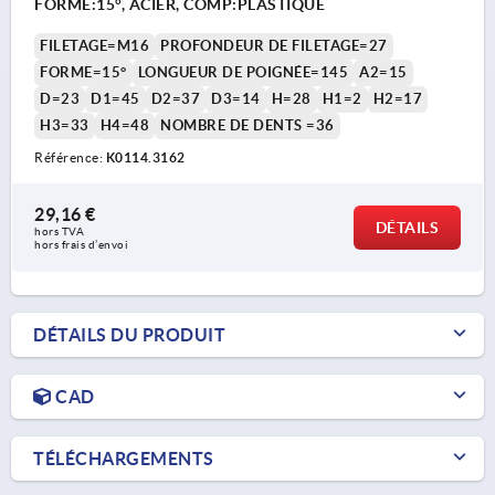
FORME:15°, ACIER, COMP:PLASTIQUE
FILETAGE=M16
PROFONDEUR DE FILETAGE=27
FORME=15°
LONGUEUR DE POIGNÉE=145
A2=15
D=23
D1=45
D2=37
D3=14
H=28
H1=2
H2=17
H3=33
H4=48
NOMBRE DE DENTS =36
Référence:
K0114.3162
29,16 €
DÉTAILS
hors TVA 
hors frais d’envoi
DÉTAILS DU PRODUIT
CAD
TÉLÉCHARGEMENTS