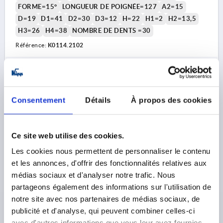
FORME=15°
LONGUEUR DE POIGNÉE=127
A2=15
D=19
D1=41
D2=30
D3=12
H=22
H1=2
H2=13,5
H3=26
H4=38
NOMBRE DE DENTS =30
Référence:
K0114.2102
25,00 €
DÉTAILS
hors TVA 
hors frais d’envoi
Consentement
Détails
À propos des cookies
K0114 15
Ce site web utilise des cookies.
Les cookies nous permettent de personnaliser le contenu
et les annonces, d'offrir des fonctionnalités relatives aux
médias sociaux et d'analyser notre trafic. Nous
partageons également des informations sur l'utilisation de
LEVIER DE SERRAGE PLATE T. 2 M12, A=127,
notre site avec nos partenaires de médias sociaux, de
FORME:15°, ACIER, COMP:PLASTIQUE
publicité et d'analyse, qui peuvent combiner celles-ci
avec d'autres informations que vous leur avez fournies