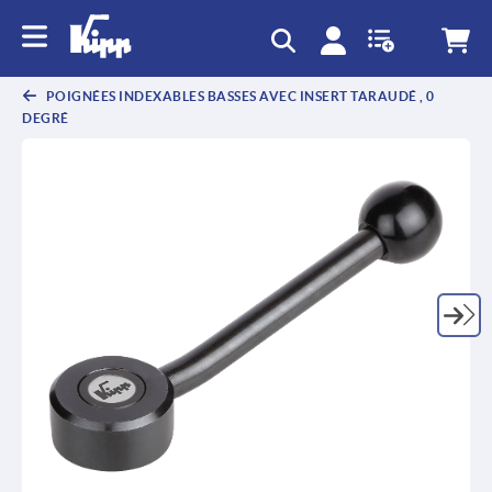
text.skipToContent
text.skipToNavigation
POIGNÉES INDEXABLES BASSES AVEC INSERT TARAUDÉ , 0
DEGRÉ