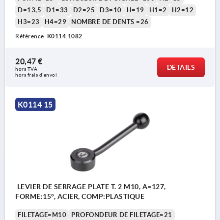
D=13,5
D1=33
D2=25
D3=10
H=19
H1=2
H2=12
H3=23
H4=29
NOMBRE DE DENTS =26
Référence:
K0114.1082
20,47 €
DÉTAILS
hors TVA 
hors frais d’envoi
K0114 15
LEVIER DE SERRAGE PLATE T. 2 M10, A=127,
FORME:15°, ACIER, COMP:PLASTIQUE
FILETAGE=M10
PROFONDEUR DE FILETAGE=21