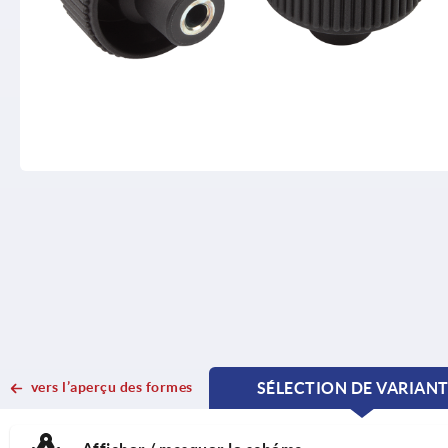
vers l’aperçu des formes
SÉLECTION DE VARIAN
CURRENT
CURRENT
TAB:
TAB: