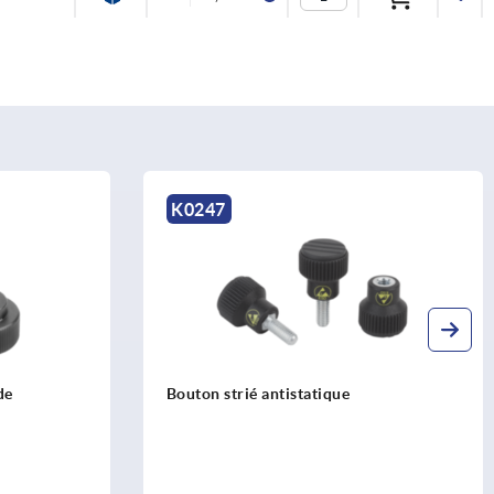
K0247
de
Bouton strié antistatique