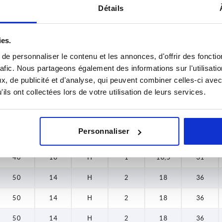
D1
T
Forme
Taille
D2
H
Détails
40
10
H
1
16,5
31
ies.
40
10
H
1
16,5
31
e personnaliser le contenu et les annonces, d'offrir des fonctio
rafic. Nous partageons également des informations sur l'utilisati
40
10
H
1
16,5
31
, de publicité et d'analyse, qui peuvent combiner celles-ci avec
ils ont collectées lors de votre utilisation de leurs services.
40
10
H
1
16,5
31
40
10
H
1
16,5
31
Personnaliser
40
10
H
1
16,5
31
40
10
H
1
16,5
31
50
14
H
2
18
36
50
14
H
2
18
36
50
14
H
2
18
36