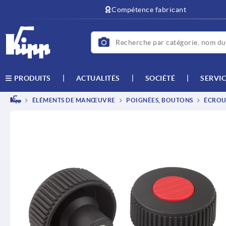
text.skipToContent
text.skipToNavigation
Compétence fabricant
ACTUALITÉS
SOCIÉTÉ
SERVIC
PRODUITS
ÉLÉMENTS DE MANŒUVRE
POIGNÉES, BOUTONS
ÉCROUS