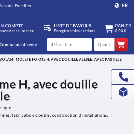
FR
Service Excellent
N COMPTE
LISTE DE FAVORIS
PANIER
onnecter / s’inscrire
Enregistrer des produits
0,00 €
productCode
qty
Commande directe
VOLANT MOLETÉ FORME H, AVEC DOUILLE ALÉSÉE, AVEC PASTILLE
me H, avec douille
le
omique
nes, fabrication d'outils, construction d'installations,