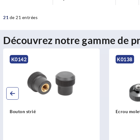
21
de 21 entrées
Découvrez notre gamme de pr
K0142
K0138
Bouton strié
Ecrou molet