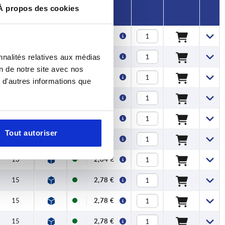
H1
Prix
À propos des cookies
13
2,04 €
13
nnalités relatives aux médias
2,04 €
on de notre site avec nos
13
2,04 €
 d'autres informations que
13
2,04 €
13
2,04 €
Tout autoriser
13
2,04 €
13
2,04 €
15
2,78 €
15
2,78 €
15
2,78 €