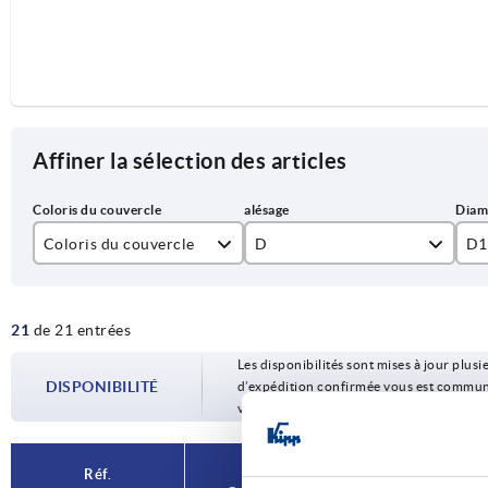
Affiner la sélection des articles
Coloris du couvercle
D
D1
bleu RAL 5017
6
40
21
de 21 entrées
gris clair RAL 7035
8
50
Les disponibilités sont mises à jour plusie
gris foncé RAL 7021
10
63
DISPONIBILITÉ
d’expédition confirmée vous est communiqu
votre commande.
jaune colza RAL 1021
orange RAL 2004
Réf.