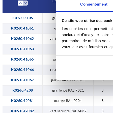
Coloris du couvercle
D
Consentement
rouge traffic RAL 3020
vert sécurité RAL 6032
K0260.4106
gris foncé RAL 7021
6
Ce site web utilise des cook
K0260.41061
orange RAL 2004
6
Les cookies nous permettent d
sociaux et d'analyser notre t
K0260.41062
vert sécurité RAL 6032
6
partenaires de médias sociaux
vous leur avez fournies ou qu'
K0260.41063
bleu RAL 5017
6
K0260.41065
gris clair RAL 7035
6
K0260.41066
rouge traffic RAL 3020
6
K0260.41067
jaune colza RAL 1021
6
K0260.4208
gris foncé RAL 7021
8
K0260.42081
orange RAL 2004
8
K0260.42082
vert sécurité RAL 6032
8