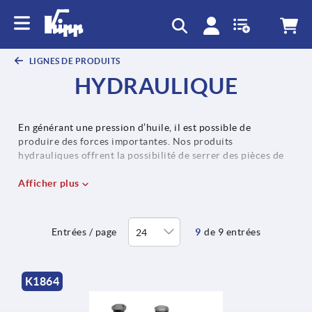
text.skipToContent
text.skipToNavigation
LIGNES DE PRODUITS
HYDRAULIQUE
En générant une pression d’huile, il est possible de
produire des forces importantes. Nos produits
hydrauliques offrent la possibilité de serrer des pièces de
manière sûre et précise pendant leur usinage. Leur capacité
à générer des forces de serrage élevées et à les répartir
Afficher plus
uniformément conduit à une amélioration des processus.
Nos éléments de serrage hydrauliques sont principalement
utilisés dans les dispositifs des systèmes d’automatisation.
Entrées / page
9
de 9 entrées
K1864