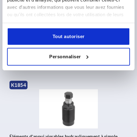
avec d'autres informations que vous leur avez fournies
ou qu'ils ont collectées lors de votre utilisation de leurs
services.
Vérin-bloc hydraulique avec racleur métallique à double /
simple effet avec rappel par ressort
Tout autoriser
à partir de
143,16 €
DÉTAILS
Personnaliser
hors TVA 
hors frais d’envoi
K1854
Éléments d'appui vissables hydrauliquement à simple