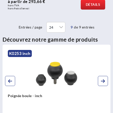
à partir de
293,66 €
DÉTAILS
hors TVA 
hors frais d’envoi
Entrées / page
9
de 9 entrées
Découvrez notre gamme de produits
K0253 inch
Poignée boule - inch