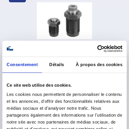
Vérin à visser hydraulique à simple effet avec rappel par
ressort
Consentement
Détails
À propos des cookies
à partir de
66,08 €
DÉTAILS
hors TVA 
hors frais d’envoi
Ce site web utilise des cookies.
Les cookies nous permettent de personnaliser le contenu
et les annonces, d'offrir des fonctionnalités relatives aux
K1859
médias sociaux et d'analyser notre trafic. Nous
partageons également des informations sur l'utilisation de
notre site avec nos partenaires de médias sociaux, de
publicité et d'analyse, qui peuvent combiner celles-ci