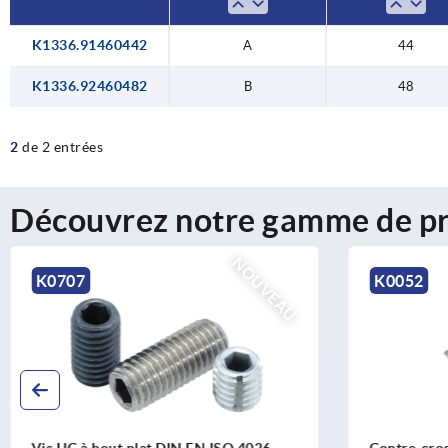
K1336.91460442
A
44
K1336.92460482
B
48
2
de 2 entrées
Découvrez notre gamme de pr
NOUVEAU
K0707
K0052