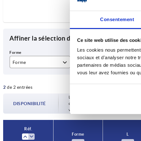
Consentement
Affiner la sélection des articles
Ce site web utilise des cook
Les cookies nous permettent d
sociaux et d'analyser notre t
Forme
L
B
partenaires de médias sociaux
vous leur avez fournies ou qu'
A
44
18
2
de 2 entrées
B
48
Les disponibilités sont mises à jour plusie
DISPONIBILITÉ
d’expédition confirmée vous est communiqu
votre commande.
Réf.
Forme
L