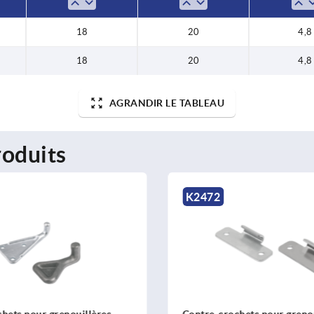
18
20
4,8
18
20
4,8
AGRANDIR LE TABLEAU
oduits
K2472