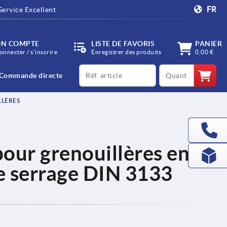
FR
Service Excellent
N COMPTE
LISTE DE FAVORIS
PANIER
onnecter / s’inscrire
Enregistrer des produits
0,00 €
productCode
qty
Commande directe
LLÈRES
our grenouillères en
de serrage DIN 3133