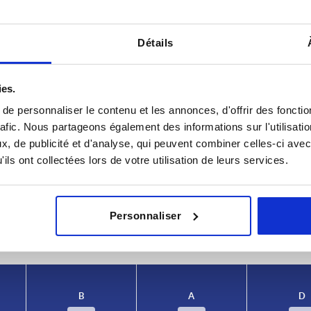
Détails
ies.
e personnaliser le contenu et les annonces, d'offrir des fonctio
rafic. Nous partageons également des informations sur l'utilisati
A
D
, de publicité et d'analyse, qui peuvent combiner celles-ci avec
ils ont collectées lors de votre utilisation de leurs services.
20
4,8
AGRANDIR LE TABLEAU
urs fois par jour à intervalles réguliers. La date
Personnaliser
1-3 jours
ée à l’étape finale, avant la finalisation de
4-20 jours
B
A
D