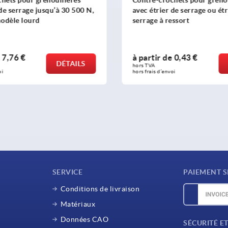
hets pour grenouillères
Contre-crochets pour grenou
de serrage jusqu’à 30 500 N,
avec étrier de serrage ou étr
odèle lourd
serrage à ressort
7,76 €
à partir de
0,43 €
DÉTAILS
hors TVA 
i
hors frais d’envoi
SERVICE
PAIEMENT S
Conditions de livraison
Matériaux
Données CAO
SÉCURITÉ E