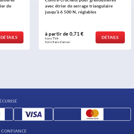
illères
Contre-crochets pour grenouillères
ier de
avec étrier de serrage triangulaire
jusqu’à 6 500 N, réglables
à partir de
0,71 €
DÉTAILS
DÉTAILS
hors TVA 
hors frais d’envoi
ÉCURISÉ
T CONFIANCE