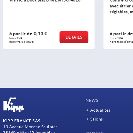
Vis HC à bout plat DIN EN ISO 4026
Contre-croc
avec étrier 
réglables, m
à partir de
0,13 €
à partir de
DÉTAILS
hors TVA 
hors TVA 
hors frais d’envoi
hors frais d’envo
NEWS
Actualités
Salons
KIPP FRANCE SAS
13 Avenue Morane Saulnier
78140 Vélizy-Villacoublay